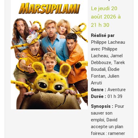
Le jeudi 20
août 2026 à
21 h 30
Réalisé par
Philippe Lacheau
avec Philippe
Lacheau, Jamel
Debbouze, Tarek
Boudali, Élodie
Fontan, Julien
Arruti
Genre :
Aventure
Durée :
01 h 39
Synopsis :
Pour
sauver son
emploi, David
accepte un plan
foireux : ramener