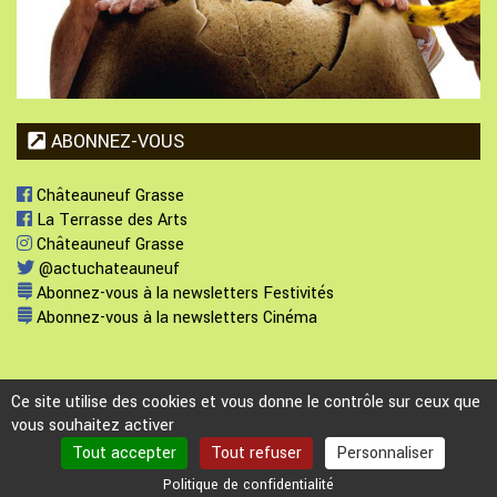
ABONNEZ-VOUS
Châteauneuf Grasse
La Terrasse des Arts
Châteauneuf Grasse
@actuchateauneuf
Abonnez-vous à la newsletters Festivités
Abonnez-vous à la newsletters Cinéma
Ce site utilise des cookies et vous donne le contrôle sur ceux que
vous souhaitez activer
Plan du site
-
Mentions légales
-
Politique de confidentialité
Webmaster :
webmaster@ville-chateauneuf.fr
Tout accepter
Tout refuser
Personnaliser
Dernière modification : Saturday 25 July 2026 à 14:03
En cas de problème d'accessibilité, merci de contacter le webmaster.
Politique de confidentialité