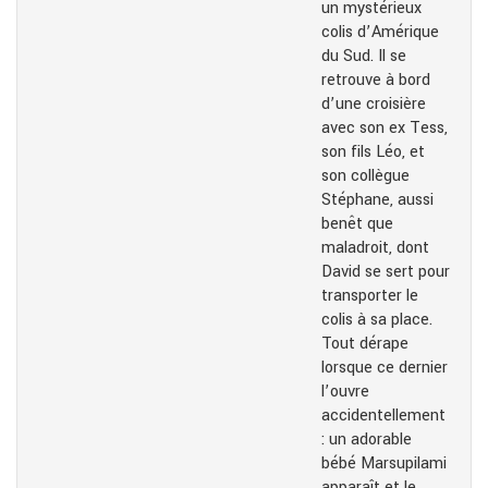
un mystérieux
colis d’Amérique
du Sud. Il se
retrouve à bord
d’une croisière
avec son ex Tess,
son fils Léo, et
son collègue
Stéphane, aussi
benêt que
maladroit, dont
David se sert pour
transporter le
colis à sa place.
Tout dérape
lorsque ce dernier
l’ouvre
accidentellement
: un adorable
bébé Marsupilami
apparaît et le