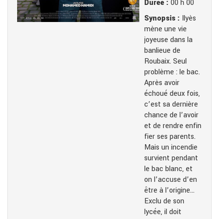
Durée :
00 h 00
Synopsis :
Ilyès
mène une vie
joyeuse dans la
banlieue de
Roubaix. Seul
problème : le bac.
Après avoir
échoué deux fois,
c’est sa dernière
chance de l’avoir
et de rendre enfin
fier ses parents.
Mais un incendie
survient pendant
le bac blanc, et
on l’accuse d’en
être à l’origine…
Exclu de son
lycée, il doit