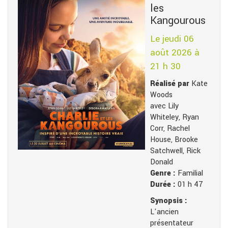
les
Kangourous
Le jeudi 06
août 2026 à
21 h 30
Réalisé par
Kate
Woods
avec Lily
Whiteley, Ryan
Corr, Rachel
House, Brooke
Satchwell, Rick
Donald
Genre :
Familial
Durée :
01 h 47
Synopsis :
L'ancien
présentateur