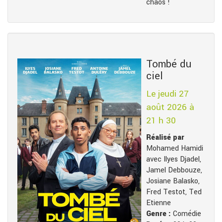
chaos !
Tombé du
ciel
Le jeudi 27
août 2026 à
21 h 30
Réalisé par
Mohamed Hamidi
avec Ilyes Djadel,
Jamel Debbouze,
Josiane Balasko,
Fred Testot, Ted
Etienne
Genre :
Comédie