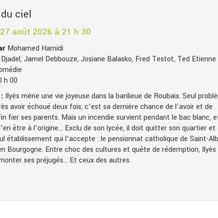
du ciel
 27 août 2026 à 21 h 30
par
Mohamed Hamidi
s Djadel, Jamel Debbouze, Josiane Balasko, Fred Testot, Ted Etienne
omédie
0 h 00
:
Ilyès mène une vie joyeuse dans la banlieue de Roubaix. Seul probl
rès avoir échoué deux fois, c’est sa dernière chance de l’avoir et de
in fier ses parents. Mais un incendie survient pendant le bac blanc, e
’en être à l’origine… Exclu de son lycée, il doit quitter son quartier et 
ul établissement qui l’accepte : le pensionnat catholique de Saint-Alb
 en Bourgogne. Entre choc des cultures et quête de rédemption, Ilyès
rmonter ses préjugés… Et ceux des autres.