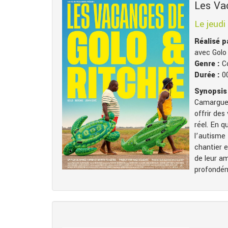
Les Va
Le jeudi
Réalisé 
avec Golo 
Genre :
C
Durée :
0
Synopsis 
Camargue a
offrir des
réel. En q
l’autisme 
chantier e
de leur a
profondém