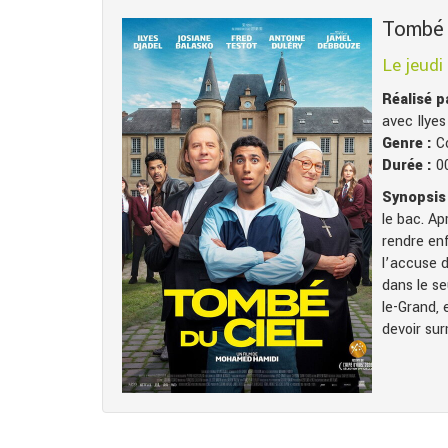
Tombé 
Le jeudi
Réalisé 
avec Ilye
Genre :
C
Durée :
0
Synopsis 
le bac. Ap
rendre enf
l’accuse d
dans le se
le-Grand,
devoir su