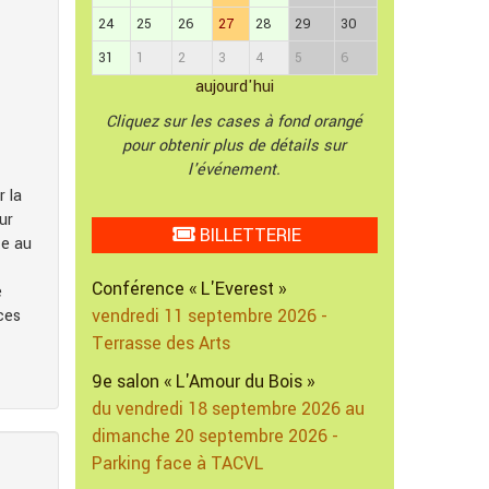
24
25
26
27
28
29
30
31
1
2
3
4
5
6
aujourd'hui
Cliquez sur les cases à fond orangé
pour obtenir plus de détails sur
l'événement.
r la
ur
BILLETTERIE
te au
Conférence « L'Everest »
e
vendredi 11 septembre 2026 -
ces
Terrasse des Arts
9e salon « L'Amour du Bois »
du vendredi 18 septembre 2026 au
dimanche 20 septembre 2026 -
Parking face à TACVL