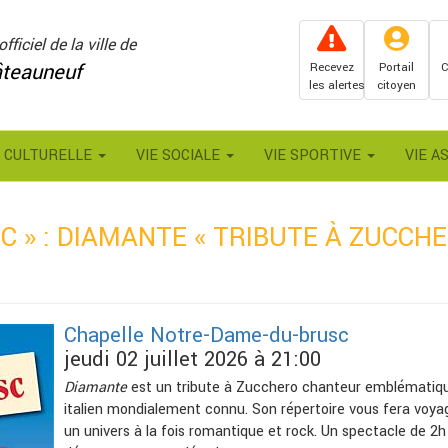
officiel de la ville de
teauneuf
Recevez
Portail
C
les alertes
citoyen
E CULTURELLE
VIE SOCIALE
VIE SPORTIVE
VIE A
C » : DIAMANTE « TRIBUTE À ZUCCH
Chapelle Notre-Dame-du-brusc
jeudi 02 juillet 2026 à 21:00
Diamante
est un tribute à Zucchero chanteur emblématiq
italien mondialement connu. Son répertoire vous fera voya
un univers à la fois romantique et rock. Un spectacle de 2h