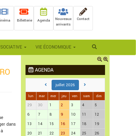
Nouveaux
Contact
inéma
Billetterie
Agenda
arrivants
Rechercher
SSOCIATIVE
VIE ÉCONOMIQUE
ERO
AGENDA
juillet 2026
lun
mar
mer
jeu
ven
sam
dim
29
30
1
2
3
4
5
6
7
8
9
10
11
12
ue
ger dans
13
14
15
16
17
18
19
 à
20
21
22
23
24
25
26