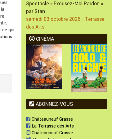
ques
Spectacle « Excusez-Moi Pardon »
 la
par Stan
tre
samedi 03 octobre 2026 - Terrasse
tir.
des Arts
r ce qui
ations
CINÉMA
ABONNEZ-VOUS
Châteauneuf Grasse
La Terrasse des Arts
Châteauneuf Grasse