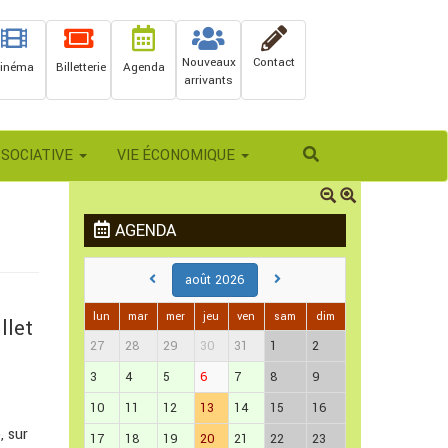
Nouveaux
Contact
inéma
Billetterie
Agenda
arrivants
Rechercher
SSOCIATIVE
VIE ÉCONOMIQUE
AGENDA
août 2026
lun
mar
mer
jeu
ven
sam
dim
llet
27
28
29
30
31
1
2
3
4
5
6
7
8
9
10
11
12
13
14
15
16
, sur
17
18
19
20
21
22
23