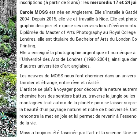
inscriptions (à partir de 8 ans) : les
mercredis 17 et 24 jui
Carole MOSS
est née en Angleterre. Elle s'installe à Gatti
2004. Depuis 2015, elle vie et travaille à Nice. Elle est pho
graphic designer et expose ses oeuvres lors d'événements.
Diplômée du Master of Arts Photography au Royal College 
Londres, elle est titulaire du Bachelor of Arts du London Co
Printing.
Elle a enseigné la photographie argentique et numérique à
l'Université des Arts de Londres (1980-2004), ainsi que da
d'autres universités d'art anglaises.
Les oeuvres de MOSS nous font cheminer dans un univers à
familier et étrange, entre rêve et réalité.
L'artiste se plaît à voyager pour découvrir la nature autrem
chemine hors des sentiers battus, traverse la jungle ou les
montagnes tout autour de la planète pour se laisser surpr
la beauté d'un paysage naturel et riche de biodiversité. Ce
rencontre la met en joie et lui permet de revenir à l'esse
de la vie.
Moss a toujours été fascinée par l'art et la science. Une c