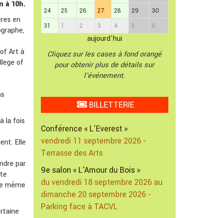
n à 10h.
24
25
26
27
28
29
30
ères en
31
1
2
3
4
5
6
tographe,
aujourd'hui
of Art à
Cliquez sur les cases à fond orangé
llege of
pour obtenir plus de détails sur
l'événement.
ns
BILLETTERIE
 la fois
Conférence « L'Everest »
vendredi 11 septembre 2026 -
ent. Elle
Terrasse des Arts
endre par
9e salon « L'Amour du Bois »
tte
du vendredi 18 septembre 2026 au
nce même
dimanche 20 septembre 2026 -
Parking face à TACVL
ertaine