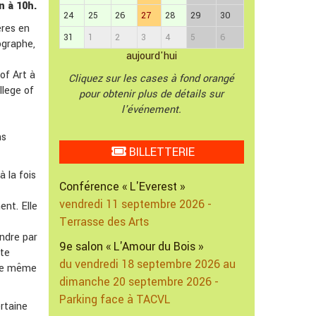
n à 10h.
24
25
26
27
28
29
30
ères en
31
1
2
3
4
5
6
tographe,
aujourd'hui
of Art à
Cliquez sur les cases à fond orangé
llege of
pour obtenir plus de détails sur
l'événement.
ns
BILLETTERIE
 la fois
Conférence « L'Everest »
vendredi 11 septembre 2026 -
ent. Elle
Terrasse des Arts
endre par
9e salon « L'Amour du Bois »
tte
du vendredi 18 septembre 2026 au
nce même
dimanche 20 septembre 2026 -
Parking face à TACVL
ertaine