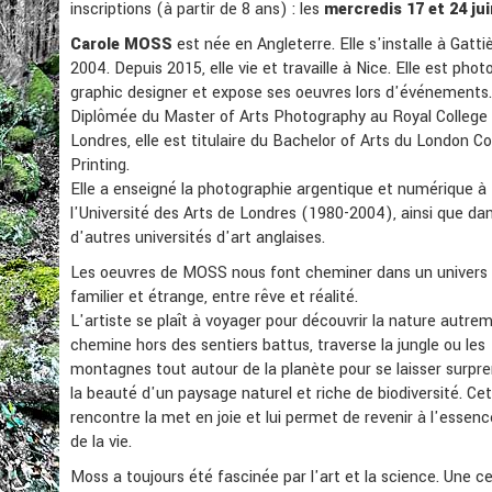
inscriptions (à partir de 8 ans) : les
mercredis 17 et 24 jui
Carole MOSS
est née en Angleterre. Elle s'installe à Gatti
2004. Depuis 2015, elle vie et travaille à Nice. Elle est pho
graphic designer et expose ses oeuvres lors d'événements.
Diplômée du Master of Arts Photography au Royal College 
Londres, elle est titulaire du Bachelor of Arts du London Co
Printing.
Elle a enseigné la photographie argentique et numérique à
l'Université des Arts de Londres (1980-2004), ainsi que da
d'autres universités d'art anglaises.
Les oeuvres de MOSS nous font cheminer dans un univers à
familier et étrange, entre rêve et réalité.
L'artiste se plaît à voyager pour découvrir la nature autrem
chemine hors des sentiers battus, traverse la jungle ou les
montagnes tout autour de la planète pour se laisser surpr
la beauté d'un paysage naturel et riche de biodiversité. Ce
rencontre la met en joie et lui permet de revenir à l'esse
de la vie.
Moss a toujours été fascinée par l'art et la science. Une c