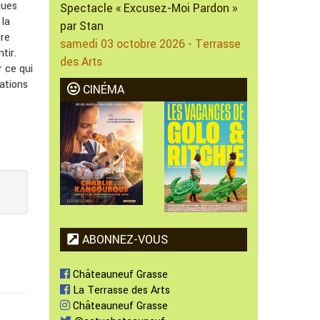
ques
Spectacle « Excusez-Moi Pardon »
 la
par Stan
tre
samedi 03 octobre 2026 - Terrasse
tir.
des Arts
r ce qui
ations
CINÉMA
ABONNEZ-VOUS
Châteauneuf Grasse
La Terrasse des Arts
Châteauneuf Grasse