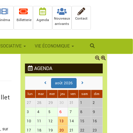
Nouveaux
Contact
inéma
Billetterie
Agenda
arrivants
Rechercher
SSOCIATIVE
VIE ÉCONOMIQUE
AGENDA
août 2026
lun
mar
mer
jeu
ven
sam
dim
llet
27
28
29
30
31
1
2
3
4
5
6
7
8
9
10
11
12
13
14
15
16
, sur
17
18
19
20
21
22
23