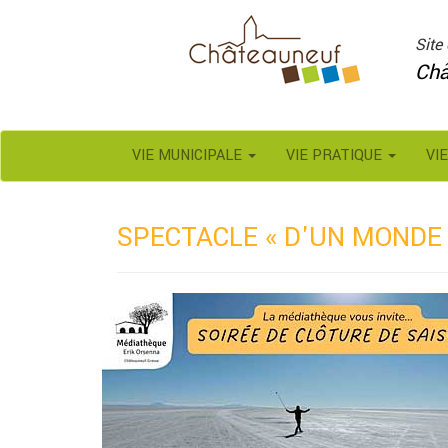
Panneau de gestion des cookies
Site 
Châ
VIE MUNICIPALE
VIE PRATIQUE
VI
SPECTACLE « D'UN MONDE 