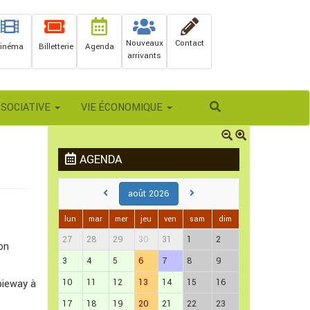
Nouveaux
Contact
inéma
Billetterie
Agenda
arrivants
Rechercher
SSOCIATIVE
VIE ÉCONOMIQUE
AGENDA
août 2026
lun
mar
mer
jeu
ven
sam
dim
27
28
29
30
31
1
2
on
3
4
5
6
7
8
9
10
11
12
13
14
15
16
pieway à
17
18
19
20
21
22
23