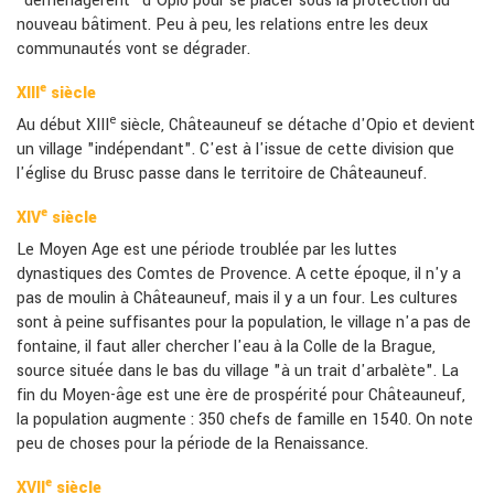
"déménagèrent" d'Opio pour se placer sous la protection du
nouveau bâtiment. Peu à peu, les relations entre les deux
communautés vont se dégrader.
e
XIII
siècle
e
Au début XIII
siècle, Châteauneuf se détache d'Opio et devient
un village "indépendant". C'est à l'issue de cette division que
l'église du Brusc passe dans le territoire de Châteauneuf.
e
XIV
siècle
Le Moyen Age est une période troublée par les luttes
dynastiques des Comtes de Provence. A cette époque, il n'y a
pas de moulin à Châteauneuf, mais il y a un four. Les cultures
sont à peine suffisantes pour la population, le village n'a pas de
fontaine, il faut aller chercher l'eau à la Colle de la Brague,
source située dans le bas du village "à un trait d'arbalète". La
fin du Moyen-âge est une ère de prospérité pour Châteauneuf,
la population augmente : 350 chefs de famille en 1540. On note
peu de choses pour la période de la Renaissance.
e
XVII
siècle