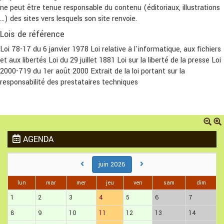
ne peut être tenue responsable du contenu (éditoriaux, illustrations
...) des sites vers lesquels son site renvoie.
Lois de référence
Loi 78-17 du 6 janvier 1978 Loi relative à l'informatique, aux fichiers
et aux libertés Loi du 29 juillet 1881 Loi sur la liberté de la presse Loi
2000-719 du 1er août 2000 Extrait de la loi portant sur la
responsabilité des prestataires techniques
AGENDA
juin 2026
lun
mar
mer
jeu
ven
sam
dim
1
2
3
4
5
6
7
8
9
10
11
12
13
14