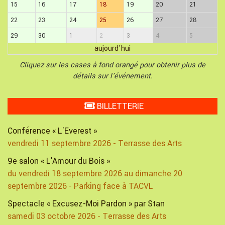
15
16
17
18
19
20
21
22
23
24
25
26
27
28
29
30
1
2
3
4
5
aujourd'hui
Cliquez sur les cases à fond orangé pour obtenir plus de
détails sur l'événement.
BILLETTERIE
Conférence « L'Everest »
vendredi 11 septembre 2026 - Terrasse des Arts
9e salon « L'Amour du Bois »
du vendredi 18 septembre 2026 au dimanche 20
septembre 2026 - Parking face à TACVL
Spectacle « Excusez-Moi Pardon » par Stan
samedi 03 octobre 2026 - Terrasse des Arts