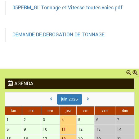
05PERM_GL Tonnage et Vitesse toutes voies.pdf
DEMANDE DE DEROGATION DE TONNAGE
AGENDA
juin 2026
lun
mar
mer
jeu
ven
sam
dim
1
2
3
4
5
6
7
8
9
10
11
12
13
14