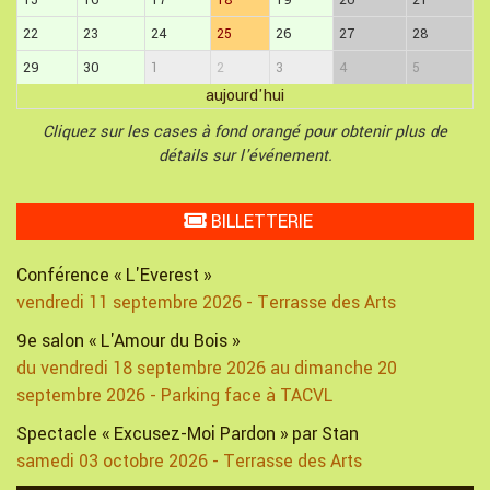
15
16
17
18
19
20
21
22
23
24
25
26
27
28
29
30
1
2
3
4
5
aujourd'hui
Cliquez sur les cases à fond orangé pour obtenir plus de
détails sur l'événement.
BILLETTERIE
Conférence « L'Everest »
vendredi 11 septembre 2026 - Terrasse des Arts
9e salon « L'Amour du Bois »
du vendredi 18 septembre 2026 au dimanche 20
septembre 2026 - Parking face à TACVL
Spectacle « Excusez-Moi Pardon » par Stan
samedi 03 octobre 2026 - Terrasse des Arts