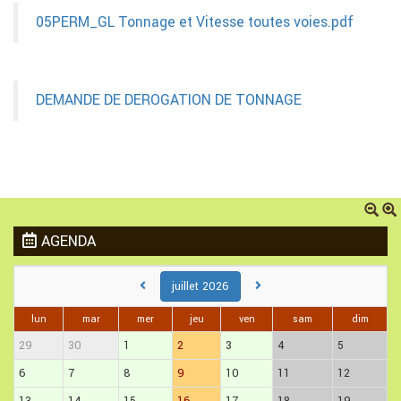
05PERM_GL Tonnage et Vitesse toutes voies.pdf
DEMANDE DE DEROGATION DE TONNAGE
AGENDA
juillet 2026
lun
mar
mer
jeu
ven
sam
dim
29
30
1
2
3
4
5
6
7
8
9
10
11
12