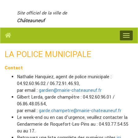
Panneau de gestion des cookies
Site officiel de la ville de
Châteauneuf
Menu
LA POLICE MUNICIPALE
Contact
Nathalie Hanquiez, agent de police municipale :
04.92.60.96.02 / 06.72.91.46.93,
par email :
gardien@mairie-chateauneuf.fr
Gilbert Lerda, garde champêtre : 04.92.60.96.01 /
06.86.48.05.64,
par email :
garde.champetre@mairie-chateauneuf.fr
Le week-end ou en cas d’urgence, veuillez contacter la
Gendarmerie de Roquefort-Les-Pins au : 04.93.77.54.55
ou au 17.
Retrouvez une liste complète des numéros utiles
ici