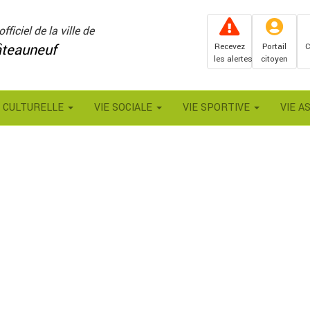
officiel de la ville de
teauneuf
Recevez
Portail
C
les alertes
citoyen
E CULTURELLE
VIE SOCIALE
VIE SPORTIVE
VIE A