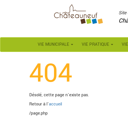
Panneau de gestion des cookies
Site 
Châ
VIE MUNICIPALE
VIE PRATIQUE
VI
404
Désolé, cette page n'existe pas.
Retour à l'
accueil
/page.php