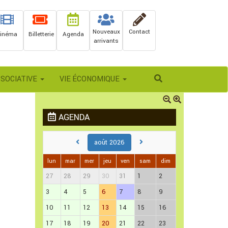
Nouveaux
Contact
inéma
Billetterie
Agenda
arrivants
Rechercher
SSOCIATIVE
VIE ÉCONOMIQUE
AGENDA
août 2026
lun
mar
mer
jeu
ven
sam
dim
27
28
29
30
31
1
2
3
4
5
6
7
8
9
10
11
12
13
14
15
16
17
18
19
20
21
22
23