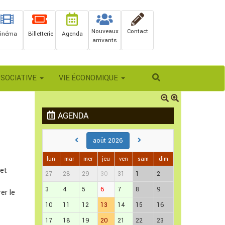
Nouveaux
Contact
inéma
Billetterie
Agenda
arrivants
Rechercher
SSOCIATIVE
VIE ÉCONOMIQUE
AGENDA
août 2026
lun
mar
mer
jeu
ven
sam
dim
 et
27
28
29
30
31
1
2
3
4
5
6
7
8
9
er le
10
11
12
13
14
15
16
17
18
19
20
21
22
23