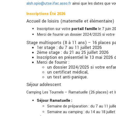
alsh.opio@utse.ifac.asso.fr
ainsi que les dates que vo
Inscriptions Été 2026
Accueil de loisirs (maternelle et élémentaire)
Inscription sur votre
portail famille
le
7 juin 2
Merci de fournir un dossier 2024/2025 si votre
Stage multisports (8 à 11 ans) – 16 places p
1er stage : du
7 au 11 juillet 2026
2ème stage : du
21 au 25 juillet 2026
Inscription en présentiel le
13 mai 2026
d
Merci de fournir :
un dossier 2024/2025 si votre enfan
un certificat médical,
un test anti-panique.
Séjour adolescent
Camping Les Tournels – Ramatuelle (26 places) et I
Séjour Ramatuelle :
Semaine de préparation : du
7 au 11 juil
Semaine au camping : du
14 au 18 juille