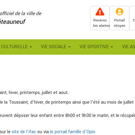
officiel de la ville de
teauneuf
Recevez
Portail
C
les alertes
citoyen
E CULTURELLE
VIE SOCIALE
VIE SPORTIVE
VIE A
nt, hiver, printemps, juillet et aout.
 la Toussaint, d’hiver, de printemps ainsi que l’été au mois de juillet
euvent déposer leur enfant entre 8h00 et 9h30 le matin, et le récupér
 sur le
site de l'ifac
ou via
le portail famille d'Opio