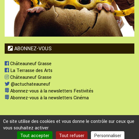
ABONNEZ-VOUS
Châteauneuf Grasse
La Terrasse des Arts
Châteauneuf Grasse
@actuchateauneuf
Abonnez-vous à la newsletters Festivités
Abonnez-vous à la newsletters Cinéma
Ce site utilise des cookies et vous donne le contrôle sur ceux que
vous souhaitez activer
Plan du site
-
Mentions légales
-
Politique de confidentialité
Webmaster :
webmaster@ville-chateauneuf.fr
Tout accepter
Tout refuser
Personnaliser