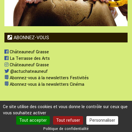
ABONNEZ-VOUS
Châteauneuf Grasse
La Terrasse des Arts
Châteauneuf Grasse
@actuchateauneuf
Abonnez-vous à la newsletters Festivités
Abonnez-vous à la newsletters Cinéma
Ce site utilise des cookies et vous donne le contrôle sur ceux que
vous souhaitez activer
Plan du site
-
Mentions légales
-
Politique de confidentialité
Webmaster :
webmaster@ville-chateauneuf.fr
Tout accepter
Tout refuser
Personnaliser
Dernière modification : Saturday 25 July 2026 à 14:03
En cas de problème d'accessibilité, merci de contacter le webmaster.
Politique de confidentialité