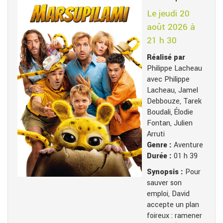
Le jeudi 20
août 2026 à
21 h 30
Réalisé par
Philippe Lacheau
avec Philippe
Lacheau, Jamel
Debbouze, Tarek
Boudali, Élodie
Fontan, Julien
Arruti
Genre :
Aventure
Durée :
01 h 39
Synopsis :
Pour
sauver son
emploi, David
accepte un plan
foireux : ramener