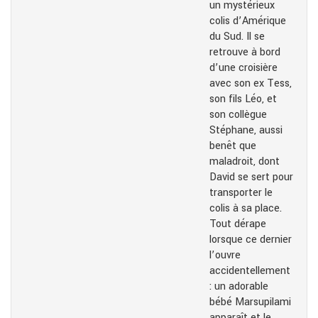
un mystérieux
colis d’Amérique
du Sud. Il se
retrouve à bord
d’une croisière
avec son ex Tess,
son fils Léo, et
son collègue
Stéphane, aussi
benêt que
maladroit, dont
David se sert pour
transporter le
colis à sa place.
Tout dérape
lorsque ce dernier
l’ouvre
accidentellement
: un adorable
bébé Marsupilami
apparaît et le