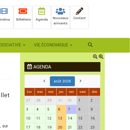
Nouveaux
Contact
inéma
Billetterie
Agenda
arrivants
Rechercher
SSOCIATIVE
VIE ÉCONOMIQUE
AGENDA
août 2026
lun
mar
mer
jeu
ven
sam
dim
llet
27
28
29
30
31
1
2
3
4
5
6
7
8
9
10
11
12
13
14
15
16
, sur
17
18
19
20
21
22
23