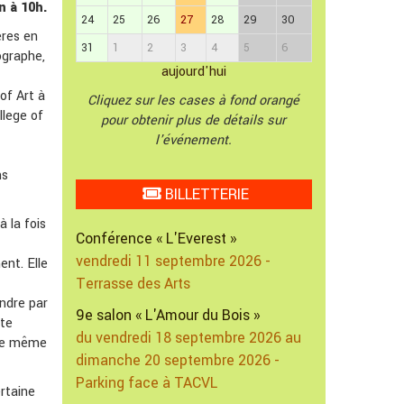
n à 10h.
24
25
26
27
28
29
30
ères en
31
1
2
3
4
5
6
tographe,
aujourd'hui
of Art à
Cliquez sur les cases à fond orangé
llege of
pour obtenir plus de détails sur
l'événement.
ns
BILLETTERIE
 la fois
Conférence « L'Everest »
vendredi 11 septembre 2026 -
ent. Elle
Terrasse des Arts
endre par
9e salon « L'Amour du Bois »
tte
du vendredi 18 septembre 2026 au
nce même
dimanche 20 septembre 2026 -
Parking face à TACVL
ertaine