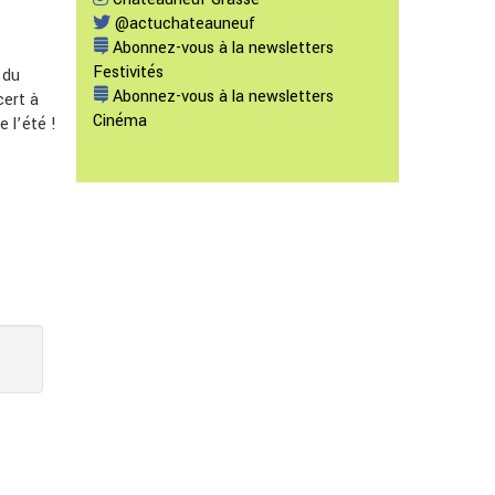
@actuchateauneuf
Abonnez-vous à la newsletters
Festivités
 du
Abonnez-vous à la newsletters
cert à
Cinéma
 l’été !