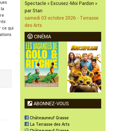
ques
Spectacle « Excusez-Moi Pardon »
 la
par Stan
tre
samedi 03 octobre 2026 - Terrasse
tir.
des Arts
r ce qui
ations
CINÉMA
ABONNEZ-VOUS
Châteauneuf Grasse
La Terrasse des Arts
Châteauneuf Grasse