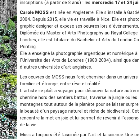
inscriptions (à partir de 8 ans) : les
mercredis 17 et 24 jui
Carole MOSS
est née en Angleterre. Elle s'installe à Gatti
2004. Depuis 2015, elle vie et travaille à Nice. Elle est pho
graphic designer et expose ses oeuvres lors d'événements.
Diplômée du Master of Arts Photography au Royal College 
Londres, elle est titulaire du Bachelor of Arts du London Co
Printing.
Elle a enseigné la photographie argentique et numérique à
l'Université des Arts de Londres (1980-2004), ainsi que da
d'autres universités d'art anglaises.
Les oeuvres de MOSS nous font cheminer dans un univers à
familier et étrange, entre rêve et réalité.
L'artiste se plaît à voyager pour découvrir la nature autrem
chemine hors des sentiers battus, traverse la jungle ou les
montagnes tout autour de la planète pour se laisser surpr
la beauté d'un paysage naturel et riche de biodiversité. Ce
rencontre la met en joie et lui permet de revenir à l'esse
de la vie.
Moss a toujours été fascinée par l'art et la science. Une c